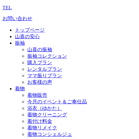
TEL
お問い合わせ
トップページ
山喜の安心
振袖
山喜の振袖
振袖コレクション
購入プラン
レンタルプラン
ママ振りプラン
お客様の声
着物
着物販売
今月のイベント＆ご奉仕品
浴衣（ゆかた）
着物クリーニング
着付け料金
着物リメイク
着物コンシェルジュ