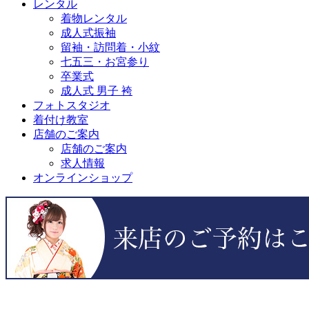
レンタル
着物レンタル
成人式振袖
留袖・訪問着・小紋
七五三・お宮参り
卒業式
成人式 男子 袴
フォトスタジオ
着付け教室
店舗のご案内
店舗のご案内
求人情報
オンラインショップ