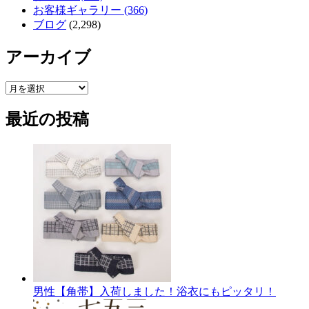
お客様ギャラリー (366)
ブログ
(2,298)
アーカイブ
ア
ー
最近の投稿
カ
イ
ブ
男性【角帯】入荷しました！浴衣にもピッタリ！