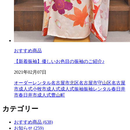
おすすめ商品
【新着振袖】優しいお色目の振袖のご紹介♪
2021年02月07日
オーダーレンタル
名古屋市北区
名古屋市守山区
名古屋
市成人式
小牧市成人式
成人式
振袖
振袖レンタル
春日井
市
春日井市成人式
豊山町
カテゴリー
おすすめ商品 (638)
お知らせ (259)