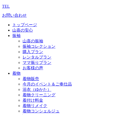
TEL
お問い合わせ
トップページ
山喜の安心
振袖
山喜の振袖
振袖コレクション
購入プラン
レンタルプラン
ママ振りプラン
お客様の声
着物
着物販売
今月のイベント＆ご奉仕品
浴衣（ゆかた）
着物クリーニング
着付け料金
着物リメイク
着物コンシェルジュ