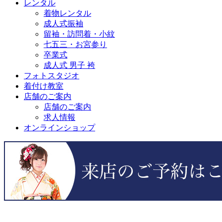
レンタル
着物レンタル
成人式振袖
留袖・訪問着・小紋
七五三・お宮参り
卒業式
成人式 男子 袴
フォトスタジオ
着付け教室
店舗のご案内
店舗のご案内
求人情報
オンラインショップ